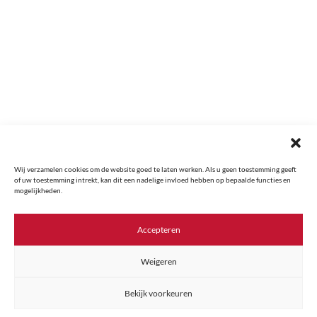
Harmelen Verwachte oplevering:...
Wij verzamelen cookies om de website goed te laten werken. Als u geen toestemming geeft
of uw toestemming intrekt, kan dit een nadelige invloed hebben op bepaalde functies en
mogelijkheden.
Accepteren
Weigeren
Bekijk voorkeuren