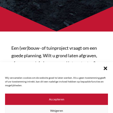
Een (ver)bouw- of tuinproject vraagt om een
goede planning. Wilt u grond laten afgraven,
afvoeren en/of nieuwe grond laten storten?
Dan kunt u ervan op aan dat onze
medewerkers op de afgesproken datum en tijd
Wij verzamelen cookies om de website goed te laten werken. Als u geen toestemming geeft
of uw toestemming intrekt, kan dit een nadelige invloed hebben op bepaalde functies en
aanwezig zijn, zodat uw project geen
mogelijkheden.
vertraging oploopt!
Accepteren
Weigeren